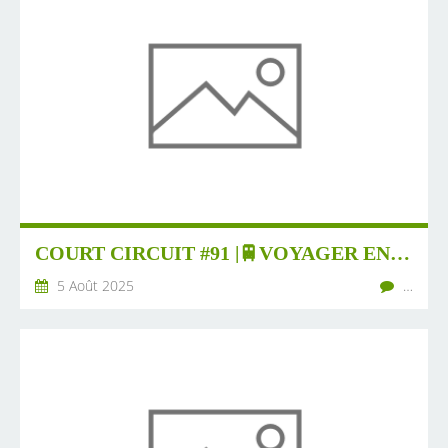
COURT CIRCUIT #91 |🚆VOYAGER EN MODE ÉCOLO | 🧑 🎨DES PANNEAUX PÉDAGOGIQUES CONÇUS PAR DES ENFANTS | 🌳UNE NOUVELLE CHARTE BOIS-CHALEUR POUR DES PROJETS CITOYENS ...
5 Août 2025
…