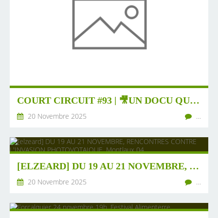
COURT CIRCUIT #93 | 🎥UN DOCU QUI MET L'ÉNERGIE CITOYENNE EN LUMIÈRE | 📺REPLAY WEBINAIRE INVESTIR RURAL ET SOLIDAIRE | 🎂LES 10 ANS DU RÉSEAU RÉGIONAL IDF | ...
20 Novembre 2025
…
[ELZEARD] DU 19 AU 21 NOVEMBRE, RENCONTRES CONTRE L'INVASION PHOTOVOTAIQUE, MONTLAUX 04
20 Novembre 2025
…