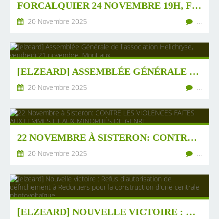
FORCALQUIER 24 NOVEMBRE 19H, FESTIVAL ALIMENTERRE
20 Novembre 2025
…
[ELZEARD] ASSEMBLÉE GÉNÉRALE DE L'ASSOCIATION HELICHRYSE, VENDREDI 21 NOVEMBRE. MONTLAUX
20 Novembre 2025
…
22 NOVEMBRE À SISTERON: CONTRE LES VIOLENCES FAITES AUX,FEMMES ET AUX MINORITÉS DE GENRE
20 Novembre 2025
…
[ELZEARD] NOUVELLE VICTOIRE : REFUS D'AUTORISATION DE DÉFRICHEMENT À REDORTIERS POUR LA CONSTRUCTION D'UNE CENTRALE PHOTOVOLTAÏQUE.