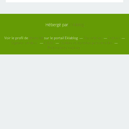
Hébergé par
Eklablog
Voir le profil de
thomcbb
sur le portail Eklablog
Top articles
Contact
Signaler un abus
C.G.U.
Cookies et données personnelles
Préférences cookies