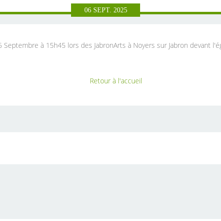
06
SEPT.
2025
6 Septembre à 15h45 lors des JabronArts à Noyers sur Jabron devant l'ég
Retour à l'accueil