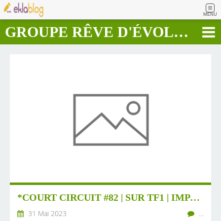
MENU
GROUPE RÊVE D'ÉVOLUTION RAPIDE
*COURT CIRCUIT #82 | SUR TF1 | IMPACT SOCIAL | NOS CRITÈRES D’INVESTISSEMENT | ESSAIMER EN EUROPE | ...​
31 Mai 2023
…