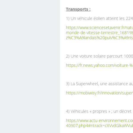
Transports :
1) Un véhicule éolien atteint les 224
https://www.sciencesetavenir.fr/na
monde-de-vitesse-terrestre_168
z%C3%A9landais%20pulv%C3%A9ri
2) Une voiture solaire parcourt 100
https://fr.news.yahoo.com/voiture
3) La Superwheel, une assistance au 
https://mobiwisy.fr/innovation/supe
4) Véhicules « propres » ; un décret p
https://www.actu-environnement.co
40907.php4#ntrack=cXVvdGlkaW