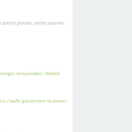
(parfois gratuites, parfois payantes,
s-energies-renouvelables-1886465
rs-chauffe-gratuitement-locataires?