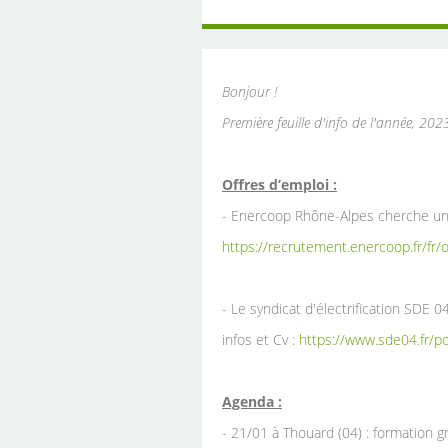
Bonjour !
Première feuille d'info de l'année, 20
Offres d’emploi :
- Enercoop Rhône-Alpes cherche un 
https://recrutement.enercoop.fr/fr/
- Le syndicat d'électrification SDE 
infos et Cv :
https://www.sde04.fr/po
Agenda :
- 21/01 à Thouard (04) : formation gra