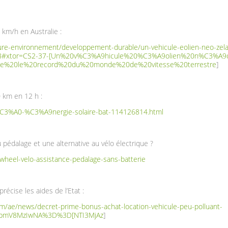
 km/h en Australie :
ture-environnement/developpement-durable/un-vehicule-eolien-neo-zelan
198#xtor=CS2-37-[Un%20v%C3%A9hicule%20%C3%A9olien%20n%C3%A9
se%20le%20record%20du%20monde%20de%20vitesse%20terrestre
]
0 km en 12 h :
-%C3%A0-%C3%A9nergie-solaire-bat-114126814.html
pédalage et une alternative au vélo électrique ?
rwheel-velo-assistance-pedalage-sans-batterie
récise les aides de l’Etat :
m/ae/news/decret-prime-bonus-achat-location-vehicule-peu-polluant-
VubmV8MzIwNA%3D%3D[NTI3MjAz
]