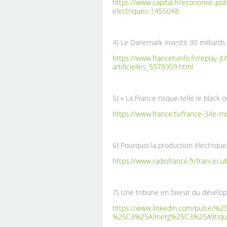
https://www.capital.fr/economie-poli
electriques-1455048
4) Le Danemark investit 30 milliards 
https://www.francetvinfo.fr/replay-
artificielles_5578959.html
5) « La France risque-telle le black
https://www.france.tv/france-3/le-m
6) Pourquoi la production électriq
https://www.radiofrance.fr/francecu
7) Une tribune en faveur du dévelo
https://www.linkedin.com/pulse/
%25C3%25A9nerg%25C3%25A9tique-