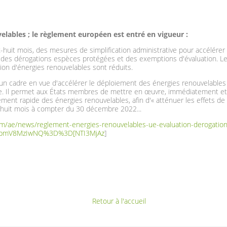
elables ; le règlement européen est entré en vigueur :
-huit mois, des mesures de simplification administrative pour accélére
, des dérogations espèces protégées et des exemptions d'évaluation. Le
tion d'énergies renouvelables sont réduits.
n cadre en vue d'accélérer le déploiement des énergies renouvelables a 
e. Il permet aux États membres de mettre en œuvre, immédiatement et
ent rapide des énergies renouvelables, afin d'« atténuer les effets de l
x-huit mois à compter du 30 décembre 2022...
m/ae/news/reglement-energies-renouvelables-ue-evaluation-derogatio
VubmV8MzIwNQ%3D%3D[NTI3MjAz
]
Retour à l'accueil