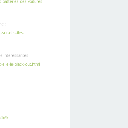
s-batteries-des-voitures-
ne :
-sur-des-iles-
s intéressantes :
-elle-le-black-out.html
25A9-