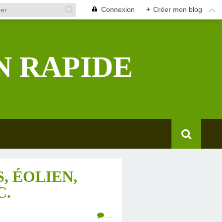
Connexion
+
Créer mon blog
N RAPIDE
, ÉOLIEN,
C.
…