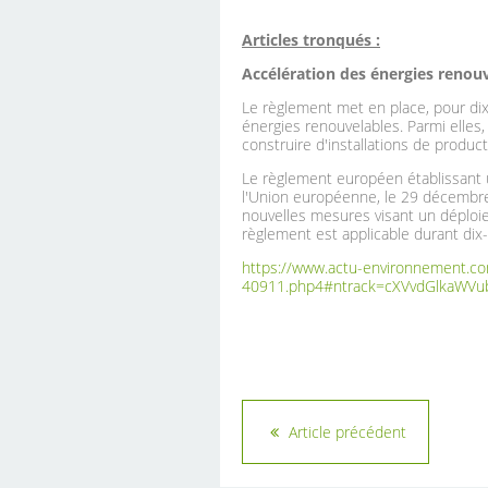
Articles tronqués :
Accélération des énergies renouv
Le règlement met en place, pour dix
énergies renouvelables. Parmi elles
construire d'installations de produc
Le règlement européen établissant u
l'Union européenne, le 29 décembr
nouvelles mesures visant un déploiem
règlement est applicable durant di
https://www.actu-environnement.co
40911.php4#ntrack=cXVvdGlkaW
Article précédent