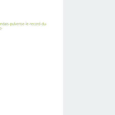
dais-pulverise-le-record-du-
o-