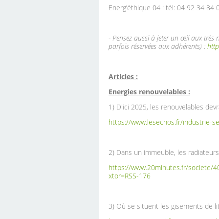
Energ’éthique 04 : tél: 04 92 34 84 
- Pensez aussi à jeter un œil aux trè
parfois réservées aux adhérents) :
http
Articles :
Energies renouvelables :
1) D'ici 2025, les renouvelables devr
https://www.lesechos.fr/industrie-s
2) Dans un immeuble, les radiateurs
https://www.20minutes.fr/societe/4
xtor=RSS-176
3) Où se situent les gisements de l