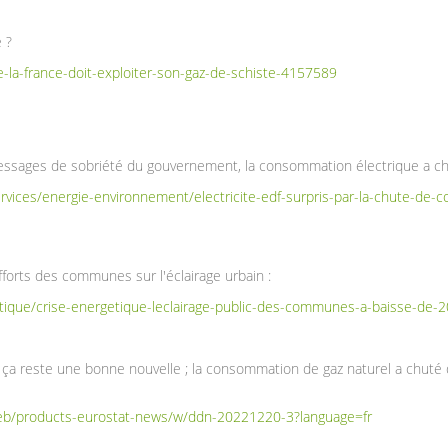
 ?
ne-la-france-doit-exploiter-son-gaz-de-schiste-4157589
 messages de sobriété du gouvernement, la consommation électrique a 
services/energie-environnement/electricite-edf-surpris-par-la-chute-
orts des communes sur l'éclairage urbain :
litique/crise-energetique-leclairage-public-des-communes-a-baisse-de
is ça reste une bonne nouvelle ; la consommation de gaz naturel a chut
web/products-eurostat-news/w/ddn-20221220-3?language=fr