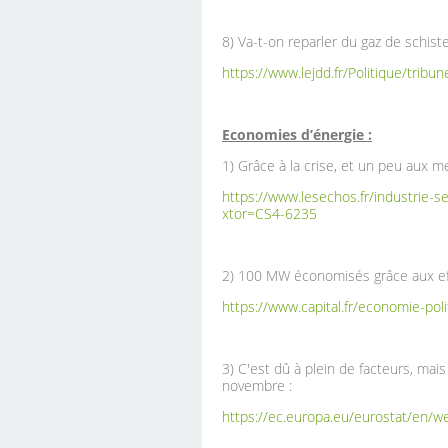
8) Va-t-on reparler du gaz de schiste
https://www.lejdd.fr/Politique/tribu
Economies d’énergie :
1) Grâce à la crise, et un peu aux
https://www.lesechos.fr/industrie-
xtor=CS4-6235
2) 100 MW économisés grâce aux eff
https://www.capital.fr/economie-po
3) C'est dû à plein de facteurs, ma
novembre :
https://ec.europa.eu/eurostat/en/