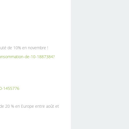
chuté de 10% en novembre !
de-consommation-de-10-1887384?
-20-1455776
é de 20 % en Europe entre août et