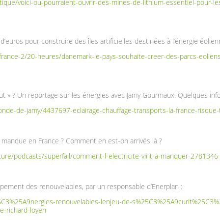
tique/voici-ou-pourraient-ouvrir-des-mines-de-lithium-essentiel-pour-le
d’euros pour construire des îles artificielles destinées à l’énergie éolien
jt/france-2/20-heures/danemark-le-pays-souhaite-creer-des-parcs-eoliens
 out » ? Un reportage sur les énergies avec Jamy Gourmaux. Quelques info
onde-de-jamy/4437697-eclairage-chauffage-transports-la-france-risque-t
ue manque en France ? Comment en est-on arrivés là ?
lture/podcasts/superfail/comment-l-electricite-vint-a-manquer-2781346
ppement des renouvelables, par un responsable d’Enerplan :
%25C3%25A9nergies-renouvelables-lenjeu-de-s%25C3%25A9curit%25C3%
richard-loyen