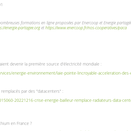
01
s nombreuses formations en ligne proposées par Enercoop et Energie partagée 
s://energie-partagee.org
et
https://www.enercoop.fr/nos-cooperatives/paca
aient devenir la première source d'électricité mondiale :
ervices/energie-environnement/laie-pointe-lincroyable-acceleration-de
 remplacés par des "datacenters" :
015060-20221216-crise-energie-bailleur-remplace-radiateurs-data-cente
ithium en France ?