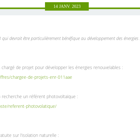
14
JANV.
2023
23 qui devrait être particulièrement bénéfique au développement des énergies 
chargé de projet pour développer les énergies renouvelables :
offres/chargee-de-projets-enr-011aae
04 recherche un référent photovoltaïque :
ste/referent-photovolatique/
tuite sur l’isolation naturelle :