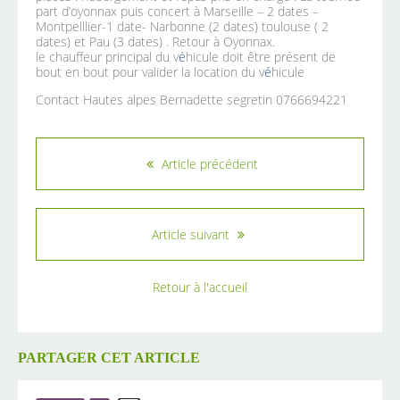
part d’oyonnax puis concert à Marseille – 2 dates –
Montpelllier-1 date- Narbonne (2 dates) toulouse ( 2
dates) et Pau (3 dates) . Retour à Oyonnax.
le chauffeur principal du v
é
hicule doit être présent de
bout en bout pour valider la location du v
é
hicule
Contact Hautes alpes Bernadette segretin 0766694221
Article précédent
Article suivant
Retour à l'accueil
PARTAGER CET ARTICLE