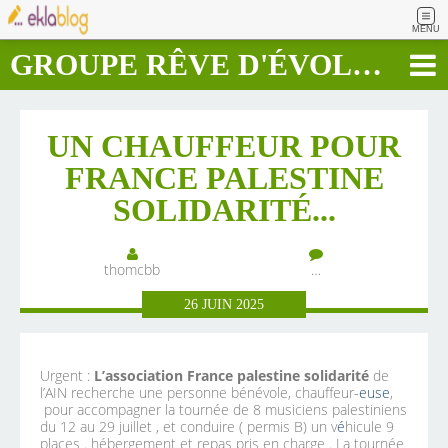
MENU
GROUPE RÊVE D'ÉVOLUTION RAPIDE
UN CHAUFFEUR POUR
FRANCE PALESTINE
SOLIDARITÉ...
thomcbb
…
26
JUIN
2025
Urgent :
L’association France palestine solidarité
de
l’AIN recherche une personne bénévole, chauffeur
-euse
,
pour accompagner la tournée de 8 musiciens palestiniens
du 12 au 29 juillet , et conduire ( permis B) un v
é
hicule 9
places . hébergement et repas pris en charge . La tournée