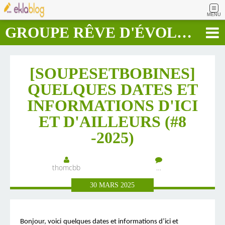
MENU
GROUPE RÊVE D'ÉVOLUTION RAPIDE
[SOUPESETBOBINES]
QUELQUES DATES ET
INFORMATIONS D'ICI
ET D'AILLEURS (#8
-2025)
thomcbb
…
30
MARS
2025
B
onjour, voici
quelques dates et informations d’ici et