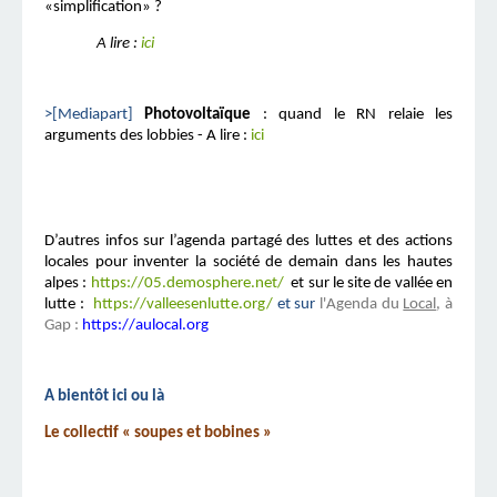
«simplification» ?
A lire :
ici
>[Mediapart]
Photovoltaïque
: quand le RN relaie les
arguments des lobbies - A lire :
ici
D’autres infos sur l’agenda partagé
des luttes et des actions
locales pour inventer la société de demain dans les hautes
alpes
:
https://05.demosphere.net/
et sur le site de vallée en
lutte :
https://valleesenlutte.org/
et sur
l'Agenda du
Local
, à
Gap :
https://aulocal.org
A bientôt ici ou là
Le collectif « soupes et bobines »