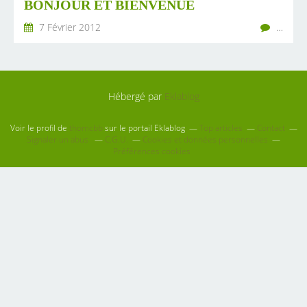
BONJOUR ET BIENVENUE
7 Février 2012
…
Hébergé par
Eklablog
Voir le profil de
thomcbb
sur le portail Eklablog
Top articles
Contact
Signaler un abus
C.G.U.
Cookies et données personnelles
Préférences cookies