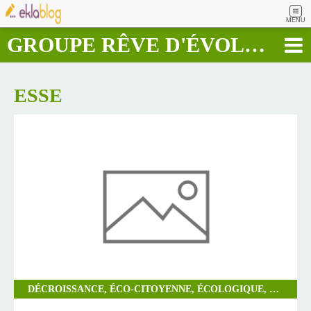
MENU
GROUPE RÊVE D'ÉVOLUTION RAPIDE
ESSE
DÉCROISSANCE, ÉCO-CITOYENNE, ÉCOLOGIQUE, ESSE, GROUPE, HUMANISTE, RÉSILIENCE, RÊVE, SOLIDAIRE, TRANSITION